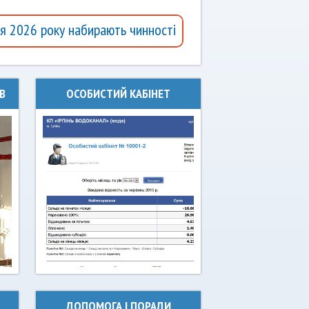
26 року набирають чинності нові тарифи КП «Ірпіньводока
В
ОСОБИСТИЙ КАБІНЕТ
ДОПОМОГА І ПОРАДИ