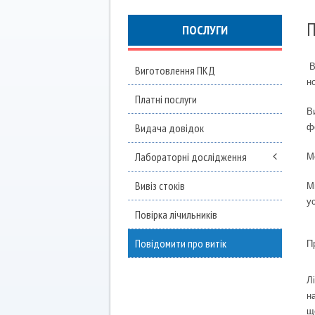
П
ПОСЛУГИ
В
Виготовлення ПКД
н
Платні послуги
В
Видача довідок
ф
Лабораторні дослідження
М
Вивіз стоків
М
у
Повірка лічильників
Повідомити про витік
П
Л
н
щ