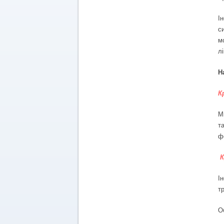
І
с
м
л
Н
К
М
т
ф
К
І
т
О