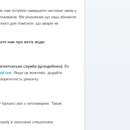
як нам потрібно завершити численні зміни у
поживачів. Ми розуміємо що наші абоненти
пного дня помітили, що аварія не
ите нам про витік води:
испетчеська служба (цілодобово)
.
Ви
ail.com
.Якщо це можливо, додайте
іоритетність ремонту.
 балансі або з тепломережі. Також
требу в залученні спецтехніки.