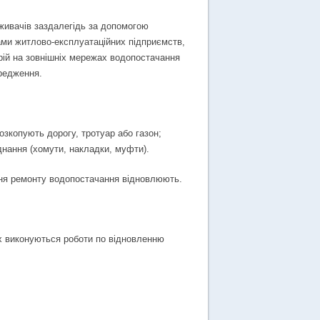
живачів заздалегідь за допомогою
ами житлово-експлуатаційних підприємств,
арій на зовнішніх мережах водопостачання
редження.
зкопують дорогу, тротуар або газон;
нання (хомути, накладки, муфти).
ння ремонту водопостачання відновлюють.
ах виконуються роботи по відновленню