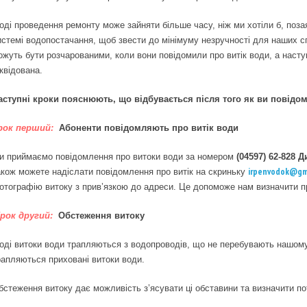
ноді проведення ремонту може зайняти більше часу, ніж ми хотіли б, поза
истемі водопостачання, щоб звести до мінімуму незручності для наших с
ожуть бути розчарованими, коли вони повідомили про витік води, а насту
іквідована.
аступні кроки пояснюють, що відбувається після того як ви повідом
рок перший:
Абоненти повідомляють про витік води
и приймаємо повідомлення про витоки води за номером
(04597) 62-828
Д
irpenvodok@gm
акож можете надіслати повідомлення про витік на скриньку
отографію витоку з прив’язкою до адреси. Це допоможе нам визначити пр
рок другий:
Обстеження витоку
ноді витоки води трапляються з водопроводів, що не перебувають нашому
рапляються приховані витоки води.
бстеження витоку дає можливість з’ясувати ці обставини та визначити по