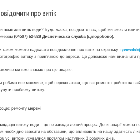
овідомити про витік
и помітили витік води? Будь ласка, повідомте нас, щоб ми змогли вжити 
омером
(04597) 62-828
Диспетчеська служба (цілодобово).
irpenvodok
и також можете надіслати повідомлення про витік на скриньку
отографію витоку з прив’язкою до адреси. Це допоможе нам визначити пр
ожливо ми вже знаємо про цю аварію.
и робимо все можливе, щоб переконатися, що всі ремонтні роботи на всі
сунути проблему витоку.
роцес ремонту мережі
іквідація витоку води – це не завжди легкий процес. Деякі аварії можна п
ам необхідно зважити на обставини, що впливають на нашу здатність лікв
об усі витоки усувалися протягом наступних 3 робочих днів.