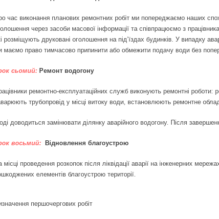
ро час виконання планових ремонтних робіт ми попереджаємо наших спо
голошення через засоби масової інформації та співпрацюємо з працівник
кі розміщують друковані оголошення на під’їздах будинків. У випадку ав
и маємо право тимчасово припинити або обмежити подачу води без попе
рок сьомий:
Ремонт водогону
рацівники ремонтно-експлуатаційних служб виконують ремонтні роботи: ро
аварюють трубопровід у місці витоку води, встановлюють ремонтне облад
ноді доводиться замінювати ділянку аварійного водогону. Після заверше
рок восьмий:
Відновлення благоустрою
а місці проведення розкопок після ліквідації аварії на інженерних мереж
ошкоджених елементів благоустрою території.
изначення першочергових робіт