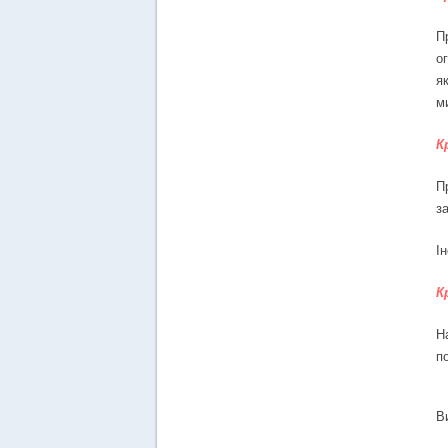
П
о
я
м
К
П
з
І
К
Н
п
В