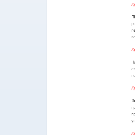
К
П
р
п
в
К
Н
е
п
К
Я
п
п
ус
К