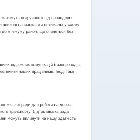
в матимуть незручності від проведення
 ми повинні напрацювати оптимальну схему
и до мінімуму район, що опинеться без
чих підземних комунікацій (газопроводів,
зпечити наших працівників. Іноді таке
ід міської ради для роботи на дорозі,
ого транспорту. Відтак міська рада
вини можуть вплинути на нашу здатність