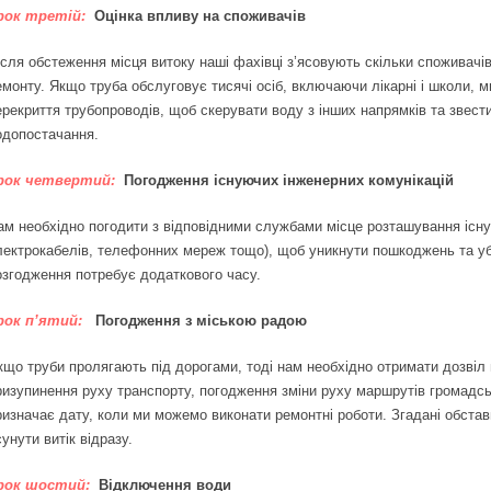
рок третій:
Оцінка впливу на споживачів
ісля обстеження місця витоку наші фахівці з’ясовують скільки споживачі
емонту. Якщо труба обслуговує тисячі осіб, включаючи лікарні і школи,
ерекриття трубопроводів, щоб скерувати воду з інших напрямків та звест
одопостачання.
рок четвертий:
Погодження існуючих інженерних комунікацій
ам необхідно погодити з відповідними службами місце розташування існую
лектрокабелів, телефонних мереж тощо), щоб уникнути пошкоджень та убе
озгодження потребує додаткового часу.
рок п’ятий:
Погодження з міською радою
кщо труби пролягають під дорогами, тоді нам необхідно отримати дозвіл в
ризупинення руху транспорту, погодження зміни руху маршрутів громадськ
ризначає дату, коли ми можемо виконати ремонтні роботи. Згадані обста
унути витік відразу.
рок шостий:
Відключення води